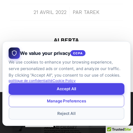
/
21 AVRIL 2022
PAR
TAREK
ALBERTA
MEILLEURS ENDROITS
We value your privacy
CCPA
POUR FAIRE DU SKI DE
We use cookies to enhance your browsing experience,
serve personalized ads or content, and analyze our traffic.
FOND AUTOUR DE
By clicking "Accept All", you consent to our use of cookies.
politique de confidentialité
Cookie Policy
CALGARY
Accept All
Manage Preferences
Ce site utilise des cookies. En poursuivant votre navigation,
vous acceptez leur utilisation.
Reject All
D'ACCORD
Apprendre encore plus