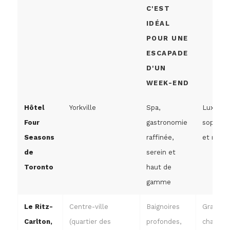
C'EST
IDÉAL
POUR UNE
ESCAPADE
D'UN
WEEK-END
Hôtel
Yorkville
Spa,
Luxe
Four
gastronomie
sophisti
Seasons
raffinée,
et raffin
de
serein et
Toronto
haut de
gamme
Le Ritz-
Centre-ville
Baignoires
Grand,
Carlton,
(quartier des
profondes,
chaleure