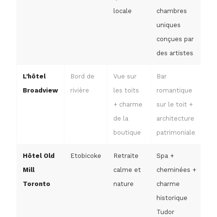
locale
chambres
uniques
conçues par
des artistes
L'hôtel
Bord de
Vue sur
Bar
Broadview
rivière
les toits
romantique
+ charme
sur le toit +
de la
architecture
boutique
patrimoniale
Hôtel Old
Etobicoke
Retraite
Spa +
Mill
calme et
cheminées +
Toronto
nature
charme
historique
Tudor