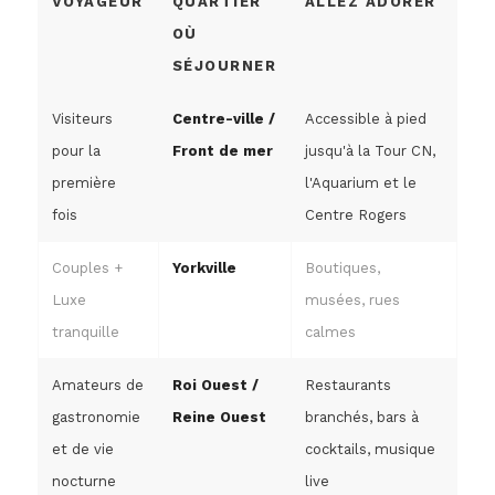
VOYAGEUR
QUARTIER
ALLEZ ADORER
OÙ
SÉJOURNER
Visiteurs
Centre-ville /
Accessible à pied
pour la
Front de mer
jusqu'à la Tour CN,
première
l'Aquarium et le
fois
Centre Rogers
Couples +
Yorkville
Boutiques,
Luxe
musées, rues
tranquille
calmes
Amateurs de
Roi Ouest /
Restaurants
gastronomie
Reine Ouest
branchés, bars à
et de vie
cocktails, musique
nocturne
live