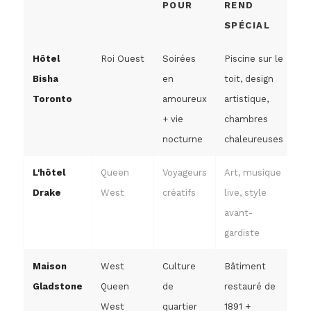
POUR
REND
SPÉCIAL
Hôtel
Roi Ouest
Soirées
Piscine sur le
Bisha
en
toit, design
Toronto
amoureux
artistique,
+ vie
chambres
nocturne
chaleureuses
L'hôtel
Queen
Voyageurs
Art, musique
Drake
West
créatifs
live, style
avant-
gardiste
Maison
West
Culture
Bâtiment
Gladstone
Queen
de
restauré de
West
quartier
1891 +