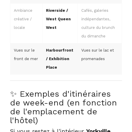
Ambiance
Riverside /
Cafés, galeries
créative /
West Queen
indépendantes,
locale
West
culture du brunch
du dimanche
Vues sur le
Harbourfront
Vues sur le lac et
front de mer
/ Exhibition
promenades
Place
✨ Exemples d'itinéraires
de week-end (en fonction
de l'emplacement de
l'hôtel)
Si vous restez à l'intérieur
Yorkville