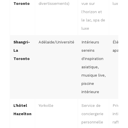
Toronto
divertissements)
vue sur
luxueux
l'horizon et
le lac, spa de
luxe
Shangri-
Adélaïde/Université
Intérieurs
Élégant 
La
sereins
apaisant
Toronto
d'inspiration
asiatique,
musique live,
piscine
intérieure
L'hôtel
Yorkville
Service de
Privé,
Hazelton
conciergerie
intime,
personnelle
raffiné