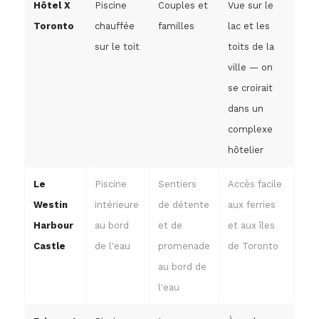
Hôtel X
Piscine
Couples et
Vue sur le
Toronto
chauffée
familles
lac et les
sur le toit
toits de la
ville — on
se croirait
dans un
complexe
hôtelier
Le
Piscine
Sentiers
Accès facile
Westin
intérieure
de détente
aux ferries
Harbour
au bord
et de
et aux îles
Castle
de l'eau
promenade
de Toronto
au bord de
l'eau