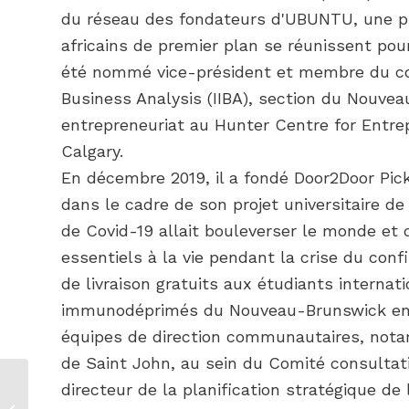
du réseau des fondateurs d'UBUNTU, une pl
africains de premier plan se réunissent pou
été nommé vice-président et membre du conse
Business Analysis (IIBA), section du Nouvea
entrepreneuriat au Hunter Centre for Entrep
Calgary.
En décembre 2019, il a fondé Door2Door Pic
dans le cadre de son projet universitaire de
de Covid-19 allait bouleverser le monde et q
essentiels à la vie pendant la crise du conf
de livraison gratuits aux étudiants interna
immunodéprimés du Nouveau-Brunswick en dé
équipes de direction communautaires, notam
de Saint John, au sein du Comité consultat
Projet On Canada
directeur de la planification stratégique de
(OCP) – Perturber le