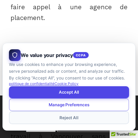
faire appel à une agence de
placement.
Les agences de placement sont des
We value your privacy
CCPA
entreprises qui mettent en relation
We use cookies to enhance your browsing experience,
des travailleurs et des employeurs.
serve personalized ads or content, and analyze our traffic.
By clicking "Accept All", you consent to our use of cookies.
La meilleure façon de trouver une
politique de confidentialité
Cookie Policy
Accept All
agence de placement est de
demander conseil à vos proches ou
Manage Preferences
Ce site utilise des cookies. En poursuivant votre navigation,
de faire une recherche sur Google.
vous acceptez leur utilisation.
Reject All
Vous devriez trouver facilement du
D'ACCORD
Apprendre encore plus
travail à Vancouver sans trop