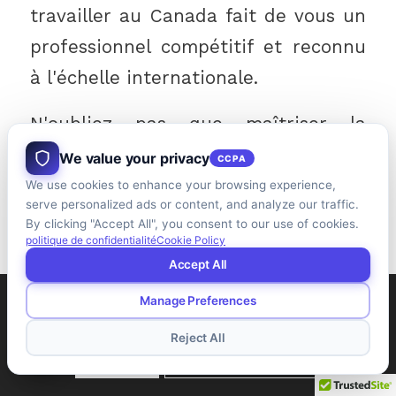
travailler au Canada fait de vous un
professionnel compétitif et reconnu
à l'échelle internationale.
N'oubliez pas que maîtriser la
langue, étudier au Canada et faire
We value your privacy
CCPA
du bénévolat au pays vous ouvre les
We use cookies to enhance your browsing experience,
serve personalized ads or content, and analyze our traffic.
portes d'un marché du travail
By clicking "Accept All", you consent to our use of cookies.
politique de confidentialité
Cookie Policy
dynamique dans un pays au niveau
Accept All
de vie élevé et à l'une des meilleures
Manage Preferences
Ce site utilise des cookies. En poursuivant votre navigation,
politiques d'immigration au monde.
vous acceptez leur utilisation.
Bonne chance !
Reject All
D'ACCORD
Apprendre encore plus